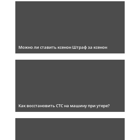
Можно ли ставить ксенон Штраф за ксенон
Как восстановить СТС на машину при утере?