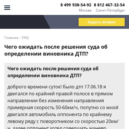
8 499 938-54-92
8 812 467-32-54
Москва
Санкт-Петербург
Задать вопрос
-
Главная
FAQ
Чего ожидать после решения суда об
определении виновника ДТП?
Чего ожидать после решения суда об
определении виновника ДТП?
доброго времени суток! было дтп 17.06.18 я
двигался по крайней правой полосе в прямом
направлении без изменения направления
примерная скорость 50-60км/ч, попутно со мной
двигался автомобиль оппонента по крайнему
левому ряду с поворотником со скоростью 20км/
ч, далее оппонент хотел совершить маневр