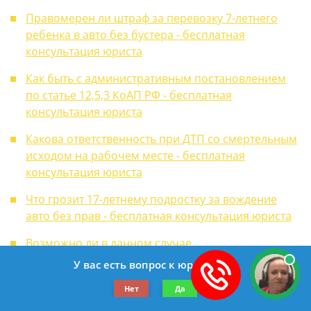
Правомерен ли штраф за перевозку 7-летнего
ребенка в авто без бустера - бесплатная
консультация юриста
Как быть с административным постановлением
по статье 12,5,3 КоАП РФ - бесплатная
консультация юриста
Какова ответственность при ДТП со смертельным
исходом на рабочем месте - бесплатная
консультация юриста
Что грозит 17-летнему подростку за вождение
авто без прав - бесплатная консультация юриста
Возможно ли в данном случае
переквалифицировать или закрыть дело -
У вас есть вопрос к юристу?
бесплатная консультация юриста
Нет
Да
Как определить виновника в ДТП при