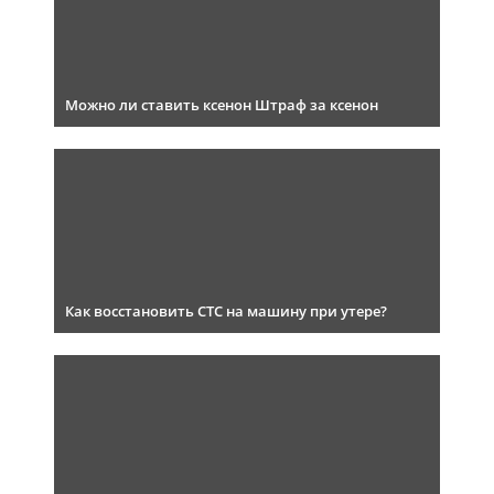
Можно ли ставить ксенон Штраф за ксенон
Как восстановить СТС на машину при утере?