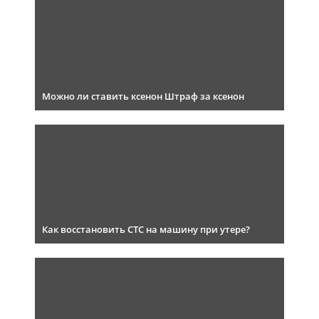
Можно ли ставить ксенон Штраф за ксенон
Как восстановить СТС на машину при утере?