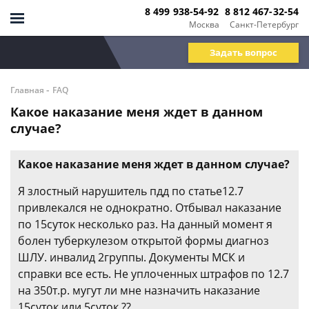
8 499 938-54-92
8 812 467-32-54
Москва
Санкт-Петербург
Задать вопрос
-
Главная
FAQ
Какое наказание меня ждет в данном
случае?
Какое наказание меня ждет в данном случае?
Я злостный нарушитель пдд по статье12.7
привлекался не однократно. Отбывал наказание
по 15суток несколько раз. На данный момент я
болен туберкулезом открытой формы диагноз
ШЛУ. инвалид 2группы. Документы МСК и
справки все есть. Не уплоченных штрафов по 12.7
на 350т.р. мугут ли мне назначить наказание
15суток или 5суток.??