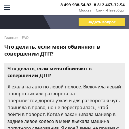
8 499 938-54-92
8 812 467-32-54
Москва
Санкт-Петербург
Задать вопрос
-
Главная
FAQ
Что делать, если меня обвиняют в
совершении ДТП?
Что делать, если меня обвиняют в
совершении ДТП?
Я ехала на авто по левой полосе. Включила левый
поворотник для разворота на
прерывестой,дорога узкая и для разворота я чуть
приняла в право, но не перестроилась, чтоб
войти в поворот. Когда я заканчивала маневр в
заднее левое колесо в меня вьехала машина
попутного следования. Я своей вины не признаю.