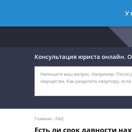
Москва
Санкт-Петербург
У 
8 499 938-54-92
8 812 467-32-
Консультация юриста онлайн. От
Главная
-
FAQ
Есть ли срок давности нах