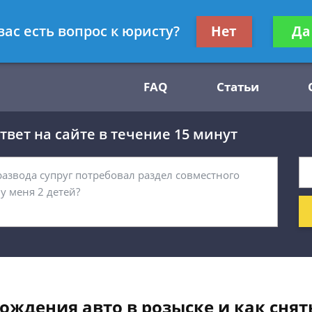
Получите консул
вас есть вопрос к юристу?
Нет
Да
54
бес
FAQ
Статьи
вет на сайте в течение 15 минут
ождения авто в розыске и как снять