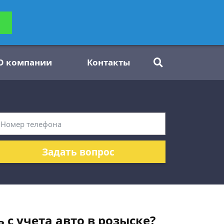
ьтацию
Задать вопрос
платно
О компании
Контакты
Задать вопрос
 с учета авто в розыске?