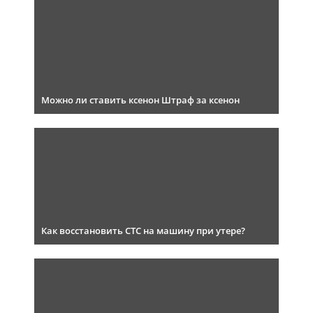
Можно ли ставить ксенон Штраф за ксенон
Как восстановить СТС на машину при утере?