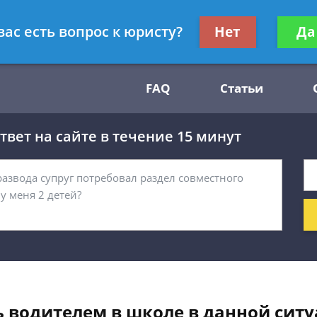
Получите консул
вас есть вопрос к юристу?
Нет
Да
54
бес
FAQ
Статьи
вет на сайте в течение 15 минут
ь водителем в школе в данной сит