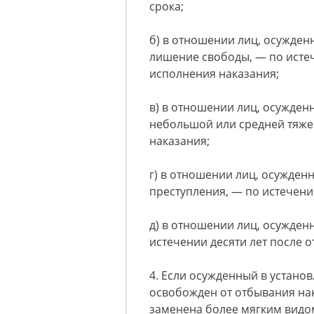
срока;
б) в отношении лиц, осужден
лишение свободы, — по истеч
исполнения наказания;
в) в отношении лиц, осужден
небольшой или средней тяжес
наказания;
г) в отношении лиц, осужден
преступления, — по истечени
д) в отношении лиц, осужден
истечении десяти лет после о
4. Если осужденный в устан
освобожден от отбывания нак
заменена более мягким видом