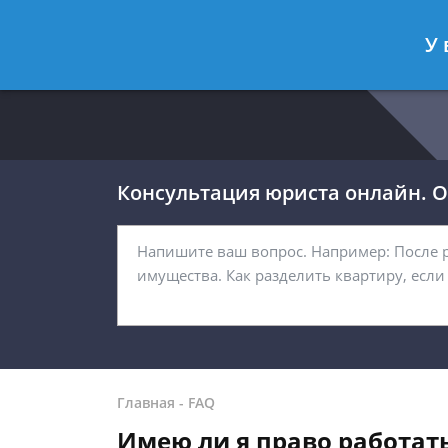
Москва
Санкт-Петербург
У 
8 499 938-54-92
8 812 467-32-
Консультация юриста онлайн. От
Главная
-
FAQ
Имею ли я право работат