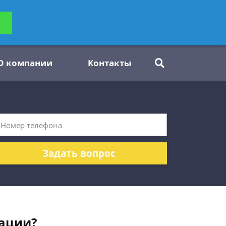
ьтацию
Задать вопрос
платно
О компании
Контакты
Задать вопрос
уации?