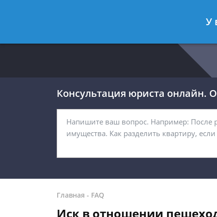
Москва
Санкт-Петербург
У 
8 499 938-54-92
8 812 467-32-
Консультация юриста онлайн. От
Главная
-
FAQ
Иск в отношении пешеход