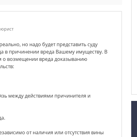
 юрист
реально, но надо будет представить суду
да в причинении вреда Вашему имуществу. В
ам о возмещении вреда доказыванию
льств:
язь между действиями причинителя и
а.
независимо от наличия или отсутствия вины