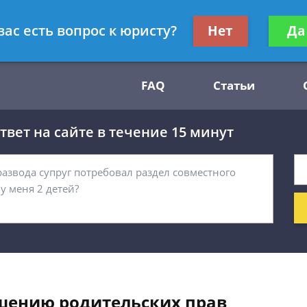
Получите консул
вас есть вопрос к юристу?
Нет
Да
54
бес
FAQ
Статьи
вет на сайте в течение 15 минут
шению родительских прав