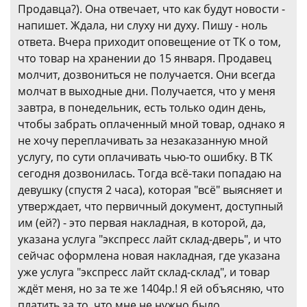
Продавца?). Она отвечает, что как будут новости -
напишет. Ждала, ни слуху ни духу. Пишу - ноль
ответа. Вчера приходит оповещение от ТК о том,
что товар на хранении до 15 января. Продавец
молчит, дозвониться не получается. Они всегда
молчат в выходные дни. Получается, что у меня
завтра, в понедельник, есть только один день,
чтобы забрать оплаченный мной товар, однако я
не хочу переплачивать за незаказанную мной
услугу, по сути оплачивать чью-то ошибку. В ТК
сегодня дозвонилась. Тогда всё-таки попадаю на
девушку (спустя 2 часа), которая "всё" выясняет и
утверждает, что первичный документ, доступный
им (ей?) - это первая накладная, в которой, да,
указана услуга "экспресс лайт склад-дверь", и что
сейчас оформлена новая накладная, где указана
уже услуга "экспресс лайт склад-склад", и товар
ждёт меня, но за те же 1404р.! Я ей объясняю, что
платить за то, что мне не нужно было