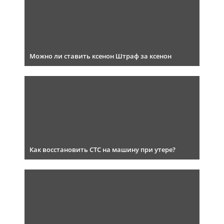
Можно ли ставить ксенон Штраф за ксенон
Как восстановить СТС на машину при утере?