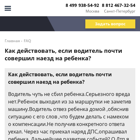
8 499 938-54-92
8 812 467-32-54
Москва
Санкт-Петербург
Задать вопрос
-
Главная
FAQ
Как действовать, если водитель почти
совершил наезд на ребенка?
Как действовать, если водитель почти
совершил наезд на ребенка?
Водитель чуть не сбил ребенка.Серьезного вреда
нет.Ребенок выходил из за маршрутки не заметив
машину.Водитель отвез ребенка домой ,обяснив
ситуацию с его слов ,что будем делать с намеком
о компенсации.Не получив конкретного ответа
уехал. Через час приехал наряд ДПС,опрашивал
ребенка .Дальнейшее развитие событий? О Дтп я