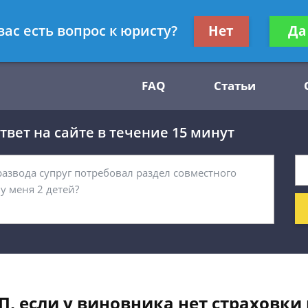
Получите консул
вас есть вопрос к юристу?
Нет
Да
54
бес
FAQ
Статьи
вет на сайте в течение 15 минут
П, если у виновника нет страховки