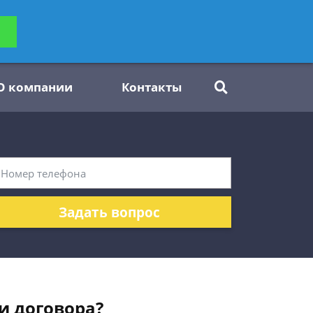
ьтацию
Задать вопрос
платно
О компании
Контакты
Задать вопрос
 и договора?