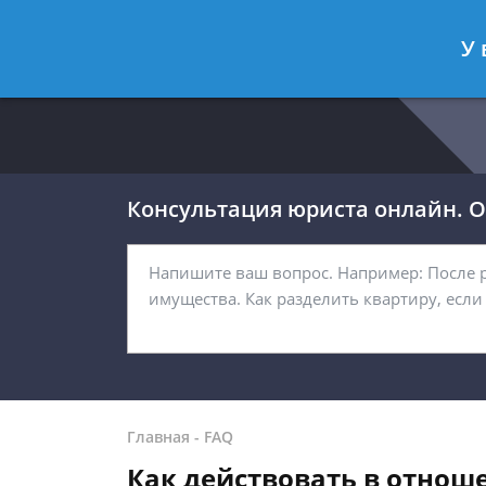
Москва
Санкт-Петербург
У 
8 499 938-54-92
8 812 467-32-
Консультация юриста онлайн. От
Главная
-
FAQ
Как действовать в отнош