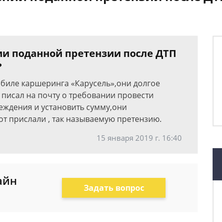
ии поданной претензии после ДТП
?
мобиле каршеринга «Карусель»,они долгое
 писал на почту о требовании провести
еждения и установить сумму,они
от прислали , так называемую претензию.
15 января 2019 г. 16:40
айн
Задать вопрос