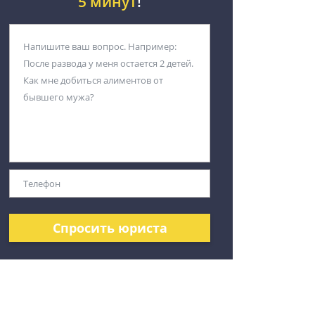
5 минут
!
Спросить юриста