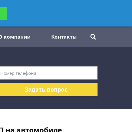
ьтацию
Задать вопрос
платно
О компании
Контакты
Задать вопрос
П на автомобиле