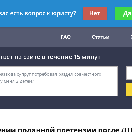
Получите консул
вас есть вопрос к юристу?
Нет
Да
54
бес
FAQ
Статьи
вет на сайте в течение 15 минут
ении поданной претензии после ДТ