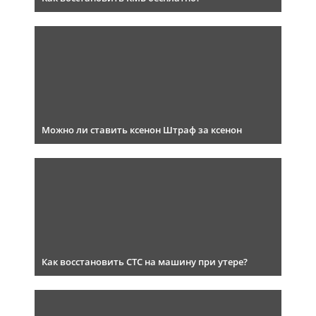
Можно ли ставить ксенон Штраф за ксенон
Как восстановить СТС на машину при утере?