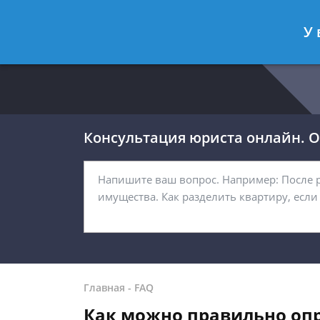
Москва
Санкт-Петербург
У 
8 499 938-54-92
8 812 467-32-
Консультация юриста онлайн. От
Главная
-
FAQ
Как можно правильно опр