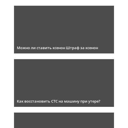
Можно ли ставить ксенон Штраф за ксенон
Как восстановить СТС на машину при утере?