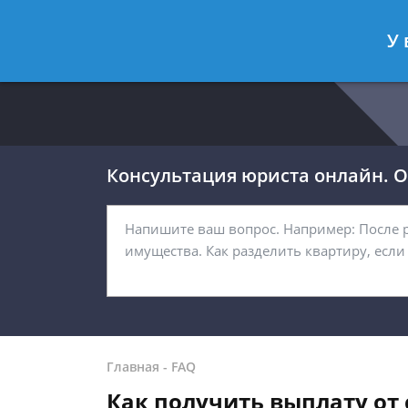
Москва
Санкт-Петербург
У 
8 499 938-54-92
8 812 467-32-
Консультация юриста онлайн. От
Главная
-
FAQ
Как получить выплату от 