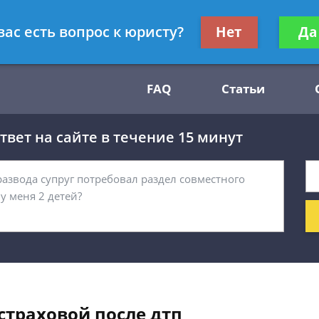
Получите консул
вас есть вопрос к юристу?
Нет
Да
54
бес
FAQ
Статьи
вет на сайте в течение 15 минут
страховой после дтп