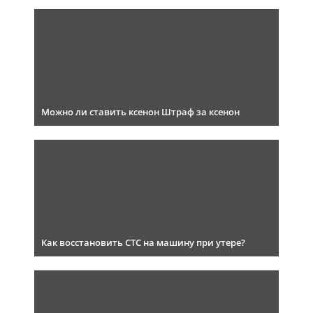
Можно ли ставить ксенон Штраф за ксенон
Как восстановить СТС на машину при утере?