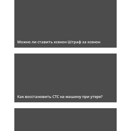
Можно ли ставить ксенон Штраф за ксенон
Как восстановить СТС на машину при утере?