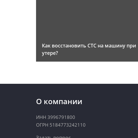
Как восстановить СТС на машину при
утере?
О компании
ИНН 3996791800
ОГРН 5184773242110
Задать вопрос