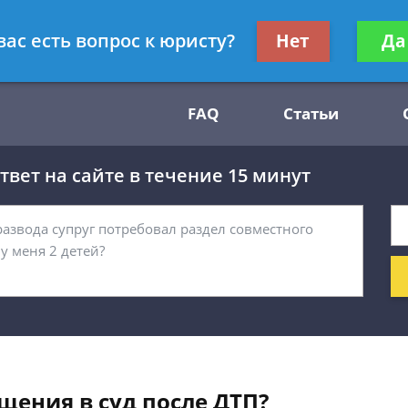
Получите консул
вас есть вопрос к юристу?
Нет
Да
54
бес
FAQ
Статьи
вет на сайте в течение 15 минут
щения в суд после ДТП?