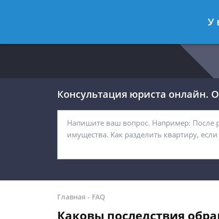
Москва
Санкт-Петербург
У 
8 499 938-54-92
8 812 467-32-
Консультация юриста онлайн. От
Главная
-
FAQ
Каковы последствия обра