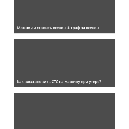
Можно ли ставить ксенон Штраф за ксенон
Как восстановить СТС на машину при утере?