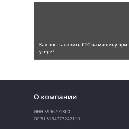
Как восстановить СТС на машину при
утере?
О компании
ИНН 3996791800
ОГРН 5184773242110