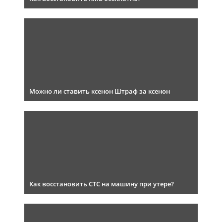
Можно ли ставить ксенон Штраф за ксенон
Как восстановить СТС на машину при утере?