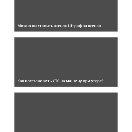
Можно ли ставить ксенон Штраф за ксенон
Как восстановить СТС на машину при утере?