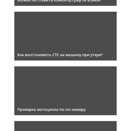
Можно ли ставить ксенон Штраф за ксенон
Как восстановить СТС на машину при утере?
Проверка мотоцикла по гос номеру