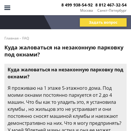
8 499 938-54-92
8 812 467-32-54
Москва
Санкт-Петербург
Задать вопрос
-
Главная
FAQ
Куда жаловаться на незаконную парковку
под окнами?
Куда жаловаться на незаконную парковку под
окнами?
Я проживаю на 1 этаже 5-этажного дома. Под
моими окнами постоянно паркуется от 2 до 4
машин. Что бы как то уладить это, я установила
клумбы , но жильцов это не устраивает и они
постоянно сносят машиной клумбы и наезжают
демонстративно на них. Что я могу предпринять?
У моей 90летней мамы астма и она ее может