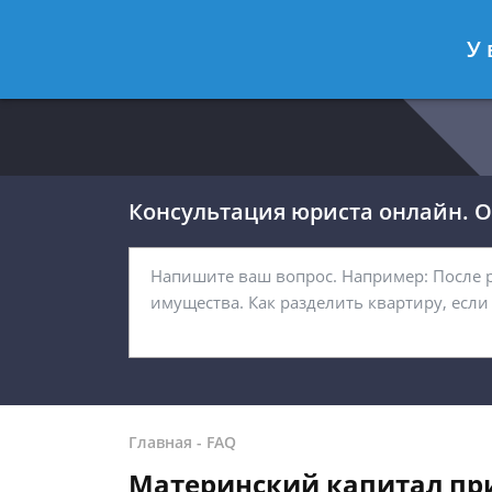
Москва
Санкт-Петербург
У 
8 499 938-54-92
8 812 467-32-
Консультация юриста онлайн. От
Главная
-
FAQ
Материнский капитал при