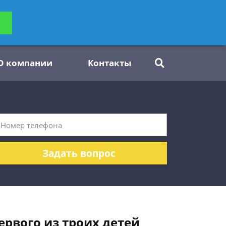
ьтацию
Задать вопрос
платно
О компании
Контакты
Задать вопрос
рвого из троих детей