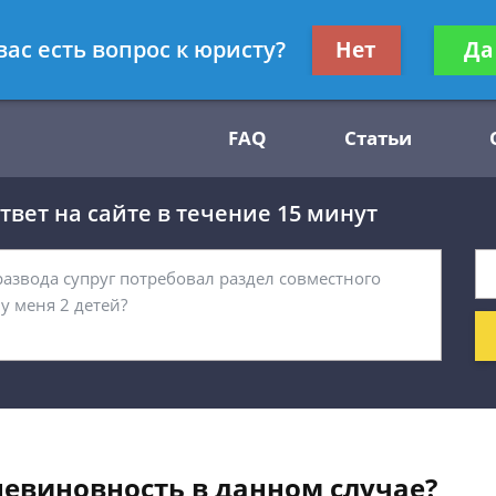
Получите консул
вас есть вопрос к юристу?
Нет
Да
54
бес
FAQ
Статьи
вет на сайте в течение 15 минут
невиновность в данном случае?