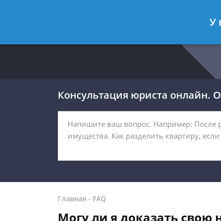
Москва
Санкт-Петербург
У 
8 499 938-54-92
8 812 467-32-
Консультация юриста онлайн. От
Главная
-
FAQ
Могу ли я доказать свою 