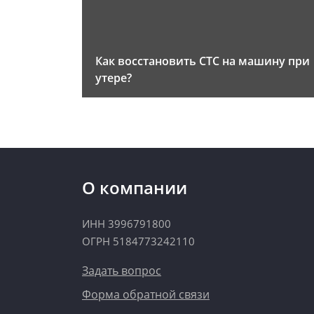
Как восстановить СТС на машину при
утере?
О компании
ИНН 3996791800
ОГРН 5184773242110
Задать вопрос
Форма обратной связи