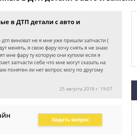
ые в ДТП детали с авто и
 дтп виноват не я мне уже пришли запчасти (
дут менять, я свою фару хочу снять я не знаю
вят мне фару ту которую они купили если я
ает запчасти себе что мне могут сказать на
знаю понятен ли нет вопрос могу по другому
25 августа 2018 г. 19:07
айн
Задать вопрос