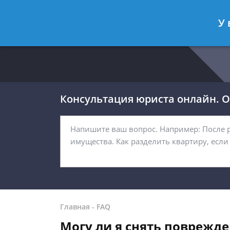
Москва
Санкт-Петербург
У 
8 499 938-54-92
8 812 467-32-
Консультация юриста онлайн. От
Главная
-
FAQ
Могу ли я снять поврежде