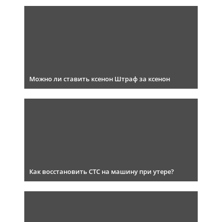
Можно ли ставить ксенон Штраф за ксенон
Как восстановить СТС на машину при утере?