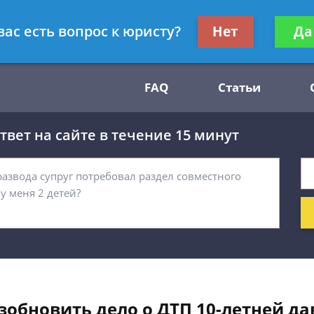
Получите консул
вас есть вопрос к юристу?
Нет
Да
54
бес
FAQ
Статьи
вет на сайте в течение 15 минут
зобновить дело о ДТП 10-летней да