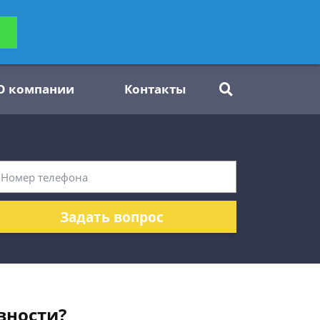
ьтацию
Задать вопрос
платно
О компании
Контакты
Задать вопрос
вности?