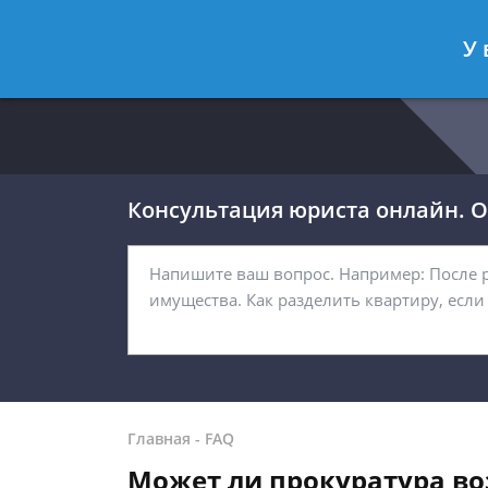
Москва
Санкт-Петербург
У 
8 499 938-54-92
8 812 467-32-
Консультация юриста онлайн. От
Главная
-
FAQ
Может ли прокуратура во