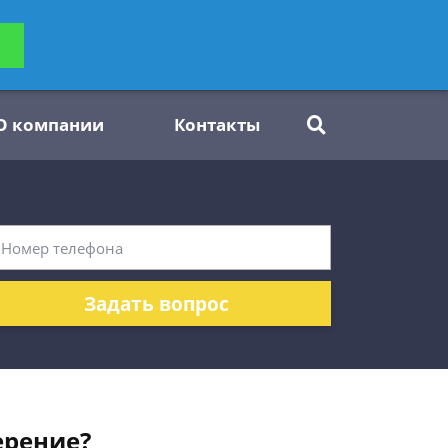
ьтацию
Задать вопрос
платно
О компании
Контакты
Задать вопрос
ерение?