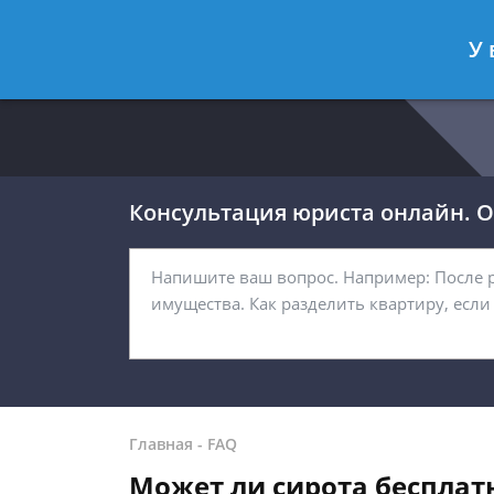
Москва
Санкт-Петербург
У 
8 499 938-54-92
8 812 467-32-
Консультация юриста онлайн. От
Главная
-
FAQ
Может ли сирота бесплат