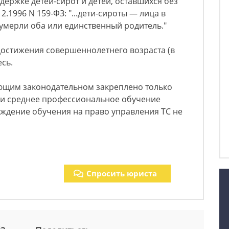
держке детей-сирот и детей, оставшихся без
.1996 N 159-ФЗ: "...дети-сироты — лица в
х умерли оба или единственный родитель."
 достижения совершеннолетнего возраста (в
есь.
ющим законодательном закреплено только
 и среднее профессиональное обучение
ождение обучения на право управления ТС не
Спросить юриста