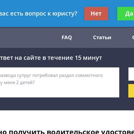
Получите консул
вас есть вопрос к юристу?
Нет
Да
54
бес
FAQ
Статьи
вет на сайте в течение 15 минут
но получить водительское удостов