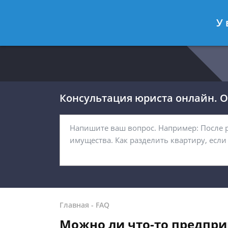
Москва
Санкт-Петербург
У 
8 499 938-54-92
8 812 467-32-
Консультация юриста онлайн. От
Главная
-
FAQ
Можно ли что-то предпри