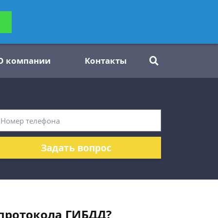
ьтацию
Задать вопрос
платно
О компании
Контакты
Задать вопрос
 протокола ГИБДД?