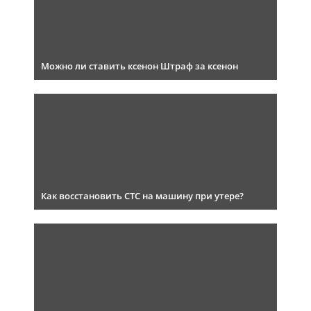
Можно ли ставить ксенон Штраф за ксенон
Как восстановить СТС на машину при утере?