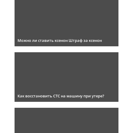
Можно ли ставить ксенон Штраф за ксенон
Как восстановить СТС на машину при утере?