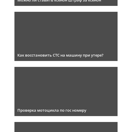
Можно ли ставить ксенон Штраф за ксенон
Как восстановить СТС на машину при утере?
Проверка мотоцикла по гос номеру