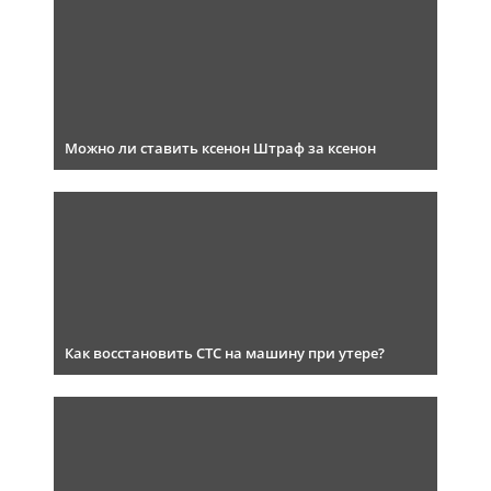
Можно ли ставить ксенон Штраф за ксенон
Как восстановить СТС на машину при утере?