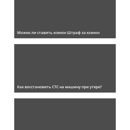
Можно ли ставить ксенон Штраф за ксенон
Как восстановить СТС на машину при утере?