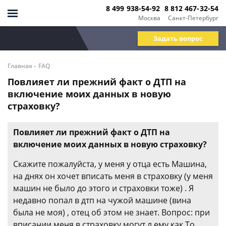
8 499 938-54-92
8 812 467-32-54
Москва
Санкт-Петербург
Задать вопрос
-
Главная
FAQ
Повлияет ли прежний факт о ДТП на
включение моих данных в новую
страховку?
Повлияет ли прежний факт о ДТП на
включение моих данных в новую страховку?
Скажите пожалуйста, у меня у отца есть Машина,
на днях он хочет вписать меня в страховку (у меня
машин не было до этого и страховки тоже) . Я
недавно попал в дтп на чужой машине (вина
была не моя) , отец об этом не знает. Вопрос: при
вписании меня в страховку могут л ему как То