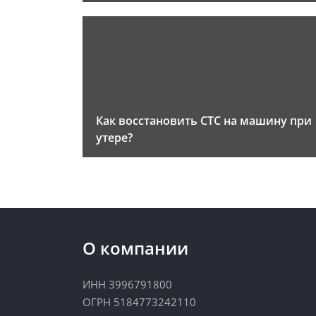
Как восстановить СТС на машину при
утере?
О компании
ИНН 3996791800
ОГРН 5184773242110