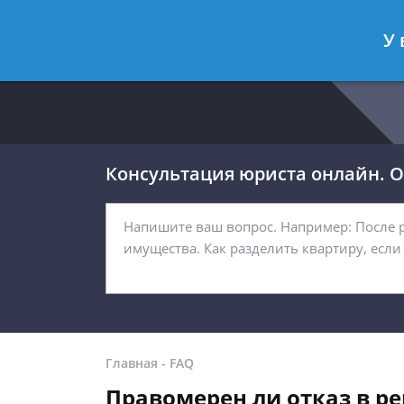
Москва
Санкт-Петербург
У 
8 499 938-54-92
8 812 467-32-
Консультация юриста онлайн. От
Главная
-
FAQ
Правомерен ли отказ в ре