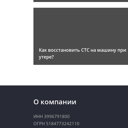
Как восстановить СТС на машину при
утере?
О компании
ИНН 3996791800
ОГРН 5184773242110