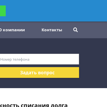
ьтацию
Задать вопрос
платно
О компании
Контакты
Задать вопрос
жность списания долга