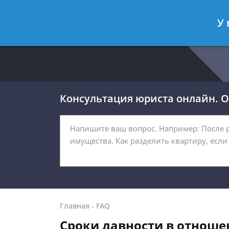
Москва
Санкт-Петербург
У 
8 499 938-54-92
8 812 467-32-
Консультация юриста онлайн. От
Главная
-
FAQ
Сроки давности в отноше