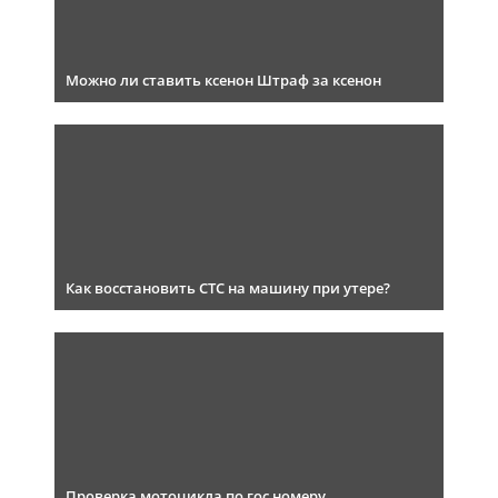
Можно ли ставить ксенон Штраф за ксенон
Как восстановить СТС на машину при утере?
Проверка мотоцикла по гос номеру