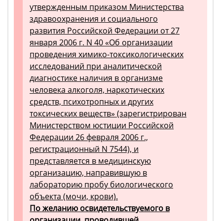
утвержденным приказом Министерства
здравоохранения и социального
развития Российской Федерации от 27
января 2006 г. N 40 «Об организации
проведения химико-токсикологических
исследований при аналитической
диагностике наличия в организме
человека алкоголя, наркотических
средств, психотропных и других
токсических веществ» (зарегистрирован
Министерством юстиции Российской
Федерации 26 февраля 2006 г.,
регистрационный N 7544), и
представляется в медицинскую
организацию, направившую в
лабораторию пробу биологического
объекта (мочи, крови).
По желанию освидетельствуемого в
организации, проводившей