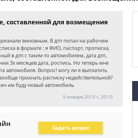
ке, составленной для возмещения
ризнали виновным. В дтп попал на рабочем
иска в формате : я ФИО, паспорт, прописка,
ый в дтп с таким-то автомобилем, дата дтп,
ии 3х месяцев дата, роспись. Но теперь мне
а автомобиля. Вопрос! могу ли я выплатить
 вообще признать расписку недействительной?
лжен им буду новый автомобиль
9 января 2019 г. 20:15
айн
Задать вопрос