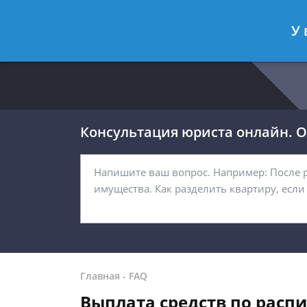
Москва
Санкт-Петербург
У 
8 499 938-54-92
8 812 467-32-
Консультация юриста онлайн. От
Главная
-
FAQ
Выплата средств по расп