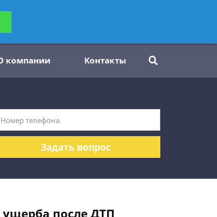
ьтацию
Задать вопрос
платно
О компании
Контакты
Задать вопрос
я ущерба после ДТП