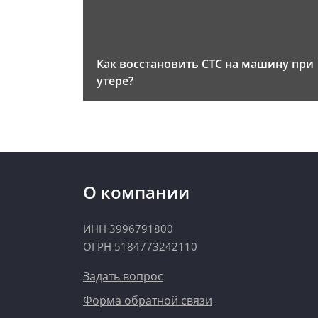
Как восстановить СТС на машину при
утере?
О компании
ИНН 3996791800
ОГРН 5184773242110
Задать вопрос
Форма обратной связи