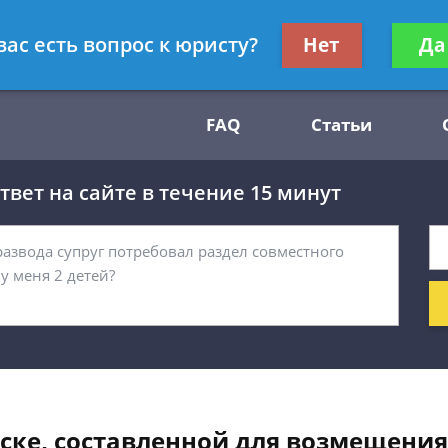
Получите консул
вас есть вопрос к юристу?
Нет
Да
54
бес
FAQ
Статьи
вет на сайте в течение 15 минут
иске, составленной для возмещени