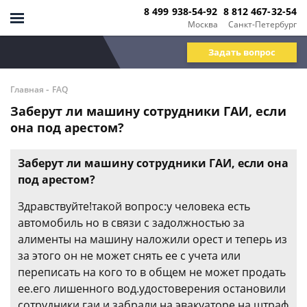
8 499 938-54-92
8 812 467-32-54
Москва
Санкт-Петербург
Задать вопрос
-
Главная
FAQ
Заберут ли машину сотрудники ГАИ, если
она под арестом?
Заберут ли машину сотрудники ГАИ, если она
под арестом?
Здравствуйте!такой вопрос:у человека есть
автомобиль но в связи с задолжностью за
алименты на машину наложили орест и теперь из
за этого он не может снять ее с учета или
переписать на кого то в общем не может продать
ее.его лишенного вод.удостоверения остановили
сотрудники гаи и забрали на эвакуаторе на штраф